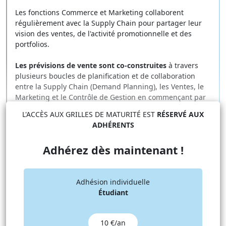
Les fonctions Commerce et Marketing collaborent
régulièrement avec la Supply Chain pour partager leur
vision des ventes, de l'activité promotionnelle et des
portfolios.
Les prévisions de vente sont co-construites
à travers
plusieurs boucles de planification et de collaboration
entre la Supply Chain (Demand Planning), les Ventes, le
Marketing et le Contrôle de Gestion en commençant par
une
Product Review
(validation du portefeuille de
L'ACCÈS AUX GRILLES DE MATURITÉ EST
RÉSERVÉ AUX
produits et des promotions), suivie d'une
Demand
ADHÉRENTS
Review
(validation des volumes), d'une
Operations
Review
(S&OP/faisabilité industrielle), d'une
Adhérez dès maintenant !
Reconciliation Review
(valorisation) et, en fin de mois,
d'un
CoDir performance
(validation globale et décisions
sur les risques et opportunités).
(20 points)
Adhésion individuelle
Étudiant
Les commerciaux sont challengés par la Supply Chain
pour réduire les écarts Prévisions/Réalisations. Ils
10 €/an
s'impliquent clairement et contribuent véritablement à