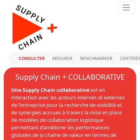
CONSULTER
MESURER
BENCHMARKER
CERTIFIE
Supply Chain + COLLABORATIVE
Une Supply Chain collaborative
est en
interaction avec les acteurs internes et externes
de l’entreprise pour la recherche de visibilité et
de synergies accrues à travers la mise en place
de modèles de collaboration logistique
permettant d’améliorer les performances
globales de la chaîne de valeur en termes de