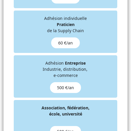
l'amélioration de la visibilité de la demande.
(10 points)
Adhésion individuelle
Dans ce processus collaboratif, les prévisions de vente
Praticien
sont analysées tout au long du
cycle de vie des produits
de la Supply Chain
finis
et
revues collectivement tous les mois
sur un
horizon de 1 à 5 ans avec restitution des performances
60 €/an
en termes de :
fiabilité des prévisions de vente
biais des prévisions de vente
Adhésion
Entreprise
comparaison n-1
Industrie, distribution,
impact promotions et nouveaux produits
e-commerce
impact stock
alignement budgétaire
500 €/an
etc.
(5 points, soit 1 point par item)
Association, fédération,
© 2026 Supply Chain +
Version
Copier l’url
école, université
Tous droits réservés
2025
de ce critère