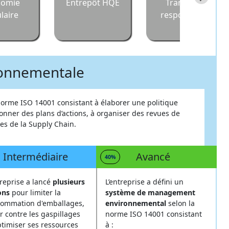
nomie
Entrepôt HQE
Transport
ulaire
responsable
ironnementale
norme ISO 14001 consistant à élaborer une politique
rdonner des plans d’actions, à organiser des revues de
es de la Supply Chain.
Intermédiaire
Avancé
40%
treprise a lancé
plusieurs
L’entreprise a défini un
ons
pour limiter la
système de management
ommation d'emballages,
environnemental
selon la
er contre les gaspillages
norme ISO 14001 consistant
ptimiser ses ressources
à :