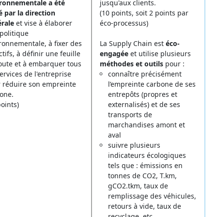
ronnementale a été
jusqu'aux clients.
é par la direction
(10 points, soit 2 points par
érale
et vise à élaborer
éco-processus)
politique
ronnementale, à fixer des
La Supply Chain est
éco-
tifs, à définir une feuille
engagée
et utilise plusieurs
oute et à embarquer tous
méthodes et outils
pour :
services de l'entreprise
connaître précisément
 réduire son empreinte
l’empreinte carbone de ses
one.
entrepôts (propres et
points)
externalisés) et de ses
transports de
marchandises amont et
aval
suivre plusieurs
indicateurs écologiques
tels que : émissions en
tonnes de CO2, T.km,
gCO2.tkm, taux de
remplissage des véhicules,
retours à vide, taux de
recyclage, etc.