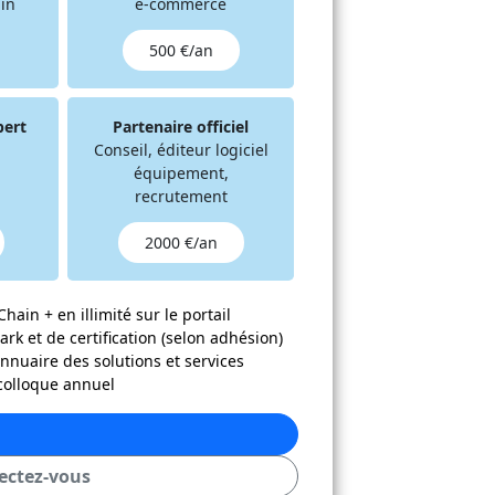
in
e-commerce
(5 points)
500 €/an
n 2025
Copier l’url de ce critère
pert
Partenaire officiel
Conseil, éditeur logiciel
équipement,
recrutement
2000 €/an
hain + en illimité sur le portail
k et de certification (selon adhésion)
'annuaire des solutions et services
 colloque annuel
ectez-vous