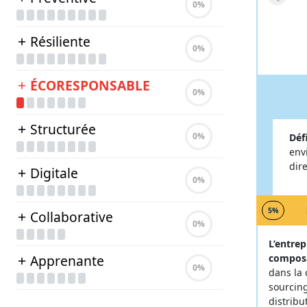
0
%
Résiliente
0
%
ÉCORESPONSABLE
0
%
Structurée
0
%
Déf
env
dir
Digitale
0
%
5%
Collaborative
0
%
L’entrep
Apprenante
composa
0
%
dans la 
sourcing
distribu