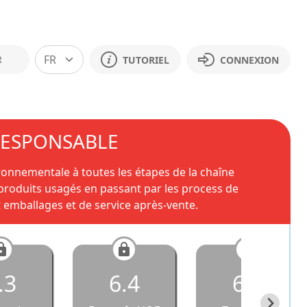
R
TUTORIEL
CONNEXION
ORESPONSABLE
onnementale à toutes les étapes de la chaîne
produits usagés en passant par les process de
t emballages et de service après-vente.
.3
6.4
6.5