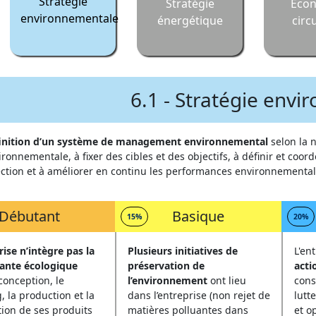
Stratégie
Stratégie
Eco
environnementale
énergétique
circ
6.1 - Stratégie env
inition d’un système de management environnemental
selon la 
ironnementale, à fixer des cibles et des objectifs, à définir et coo
ection et à améliorer en continu les performances environnemental
Débutant
Basique
15%
20%
rise
n’intègre pas la
Plusieurs initiatives de
L'en
nte écologique
préservation de
acti
conception, le
l’environnement
ont lieu
cons
, la production et la
dans l’entreprise (non rejet de
lutt
tion de ses produits
matières polluantes dans
et o