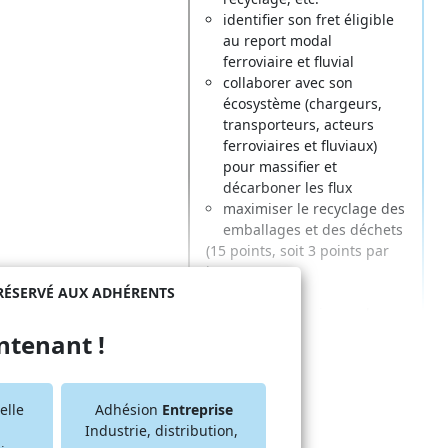
identifier son fret éligible
au report modal
ferroviaire et fluvial
collaborer avec son
écosystème (chargeurs,
transporteurs, acteurs
ferroviaires et fluviaux)
pour massifier et
décarboner les flux
maximiser le recyclage des
emballages et des déchets
(15 points, soit 3 points par
item)
RÉSERVÉ AUX ADHÉRENTS
Ces outils s'appuie sur des
plateformes d'échange de
ntenant !
données
et des
applicatifs
collaboratifs
permettant de
modéliser et simuler les flux
elle
Adhésion
Entreprise
et les chaînes logistiques
Industrie, distribution,
entre plusieurs entreprises.