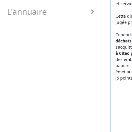
et servi
L'annuaire
Cette di
jugée pr
Cependan
déchets
s’acquit
à Citeo
p
des emb
papiers 
émet au
(5 points