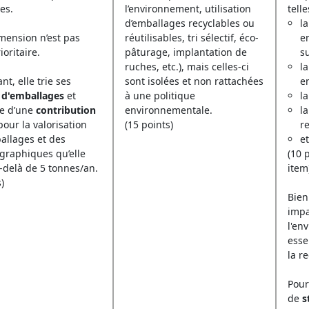
ces.
l’environnement, utilisation
telle
d’emballages recyclables ou
l
mension n’est pas
réutilisables, tri sélectif, éco-
e
ioritaire.
pâturage, implantation de
s
ruches, etc.), mais celles-ci
l
t, elle trie ses
sont isolées et non rattachées
e
 d'emballages
et
à une politique
la
te d’une
contribution
environnementale.
l
our la valorisation
(15 points)
r
allages et des
et
graphiques qu’elle
(10 
-delà de 5 tonnes/an.
item
)
Bien
impa
l'en
esse
la r
Pour
de
s