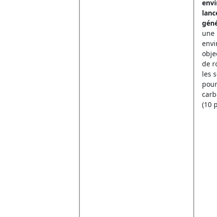
envi
lanc
gén
une 
envi
objec
de r
les 
pour
carb
(10 