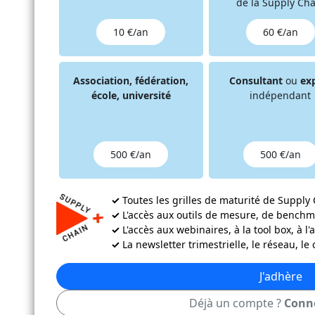
de la Supply Cha
10 €/an
60 €/an
 Supply Chain + Tous droits réservés
Versio
Association, fédération,
Consultant
ou
ex
école, université
indépendant
500 €/an
500 €/an
✓
Toutes les grilles de maturité de Supply C
✓
L'accès aux outils de mesure, de benchmar
✓
L'accès aux webinaires, à la tool box, à l
✓
La newsletter trimestrielle, le réseau, le
J'adhère
Déjà un compte ?
Conn