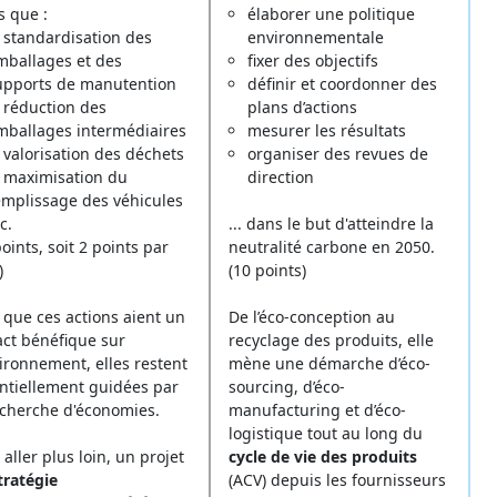
s que :
élaborer une politique
a standardisation des
environnementale
mballages et des
fixer des objectifs
upports de manutention
définir et coordonner des
a réduction des
plans d’actions
mballages intermédiaires
mesurer les résultats
 valorisation des déchets
organiser des revues de
a maximisation du
direction
emplissage des véhicules
c.
... dans le but d'atteindre la
points, soit 2 points par
neutralité carbone en 2050.
)
(10 points)
 que ces actions aient un
De l’éco-conception au
ct bénéfique sur
recyclage des produits, elle
vironnement, elles restent
mène une démarche d’éco-
ntiellement guidées par
sourcing, d’éco-
echerche d'économies.
manufacturing et d’éco-
logistique tout au long du
 aller plus loin, un projet
cycle de vie des produits
tratégie
(ACV) depuis les fournisseurs