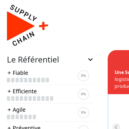
Le Référentiel
Fiable
Une S
0
%
logist
produc
Efficiente
0
%
Agile
0
%
Préventive