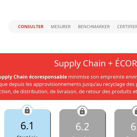
CONSULTER
MESURER
BENCHMARKER
CERTIFIE
Supply Chain + ÉC
upply Chain écoresponsable
minimise son empreinte envir
ique depuis les approvisionnements jusqu’au recyclage des 
tion, de distribution, de livraison, de retour des produits e
6.1
6.2
6